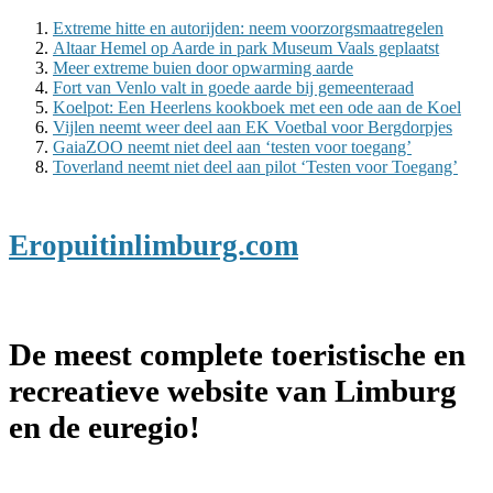
Extreme hitte en autorijden: neem voorzorgsmaatregelen
Altaar Hemel op Aarde in park Museum Vaals geplaatst
Meer extreme buien door opwarming aarde
Fort van Venlo valt in goede aarde bij gemeenteraad
Koelpot: Een Heerlens kookboek met een ode aan de Koel
Vijlen neemt weer deel aan EK Voetbal voor Bergdorpjes
GaiaZOO neemt niet deel aan ‘testen voor toegang’
Toverland neemt niet deel aan pilot ‘Testen voor Toegang’
Eropuitinlimburg.com
De meest complete toeristische en
recreatieve website van Limburg
en de euregio!