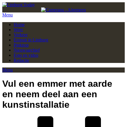
Menu
Home
Weer
Verkeer
Eropuit in Limburg
Pinkpop
Nieuwsarchief
Foto en video
Redactie
Menu
Vul een emmer met aarde
en neem deel aan een
kunstinstallatie