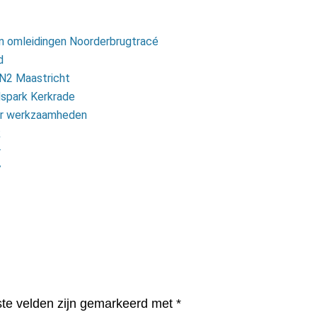
en omleidingen Noorderbrugtracé
d
N2 Maastricht
spark Kerkrade
door werkzaamheden
k
r
7
ste velden zijn gemarkeerd met
*