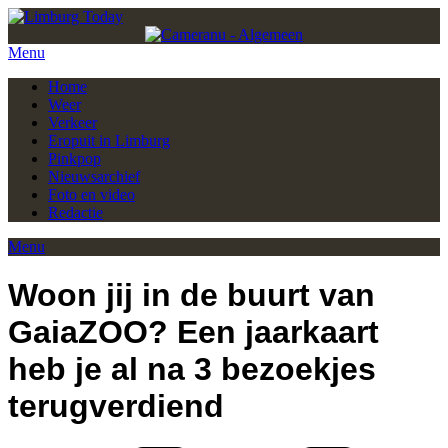
Menu
Home
Weer
Verkeer
Eropuit in Limburg
Pinkpop
Nieuwsarchief
Foto en video
Redactie
Menu
Woon jij in de buurt van
GaiaZOO? Een jaarkaart
heb je al na 3 bezoekjes
terugverdiend