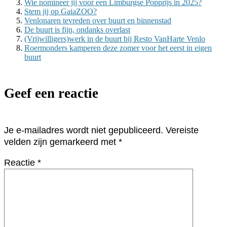
Wie nomineer jij voor een Limburgse Popprijs in 2025?
Stem jij op GaiaZOO?
Venlonaren tevreden over buurt en binnenstad
De buurt is fijn, ondanks overlast
(Vrijwilligers)werk in de buurt bij Resto VanHarte Venlo
Roermonders kamperen deze zomer voor het eerst in eigen
buurt
Geef een reactie
Je e-mailadres wordt niet gepubliceerd.
Vereiste
velden zijn gemarkeerd met
*
Reactie
*