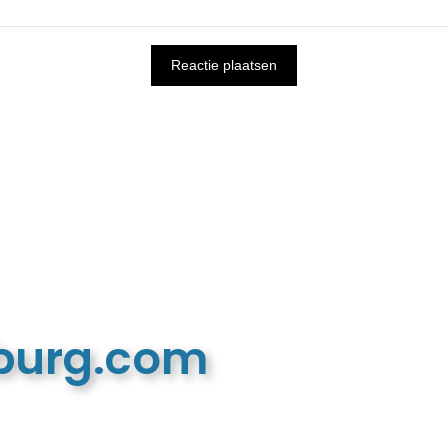
mburg.com
n recreatieve website