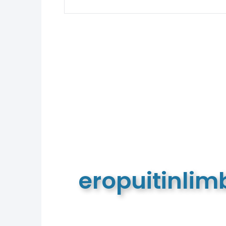
eropuitinli
De meest complete toeristische e
van Limburg en de euregio!