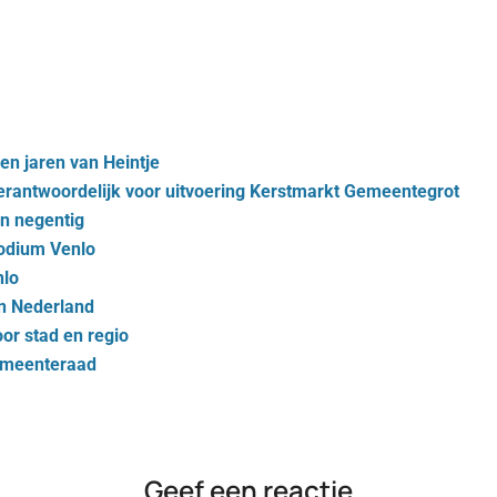
en jaren van Heintje
antwoordelijk voor uitvoering Kerstmarkt Gemeentegrot
en negentig
odium Venlo
nlo
an Nederland
oor stad en regio
gemeenteraad
Geef een reactie