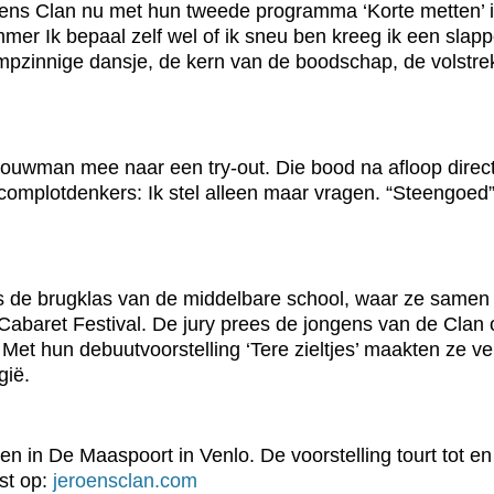
roens Clan nu met hun tweede programma ‘Korte metten’ 
mmer Ik bepaal zelf wel of ik sneu ben kreeg ik een slap
tompzinnige dansje, de kern van de boodschap, de volstre
ouwman mee naar een try-out. Die bood na afloop direct
 complotdenkers: Ik stel alleen maar vragen. “Steengoed
s de brugklas van de middelbare school, waar ze samen 
 Cabaret Festival. De jury prees de jongens van de Cla
 Met hun debuutvoorstelling ‘Tere zieltjes’ maakten ze 
gië.
ien in De Maaspoort in Venlo. De voorstelling tourt tot e
st op:
jeroensclan.com