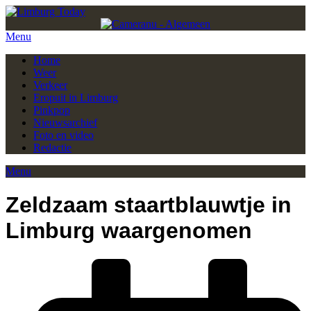
Menu
Home
Weer
Verkeer
Eropuit in Limburg
Pinkpop
Nieuwsarchief
Foto en video
Redactie
Menu
Zeldzaam staartblauwtje in
Limburg waargenomen