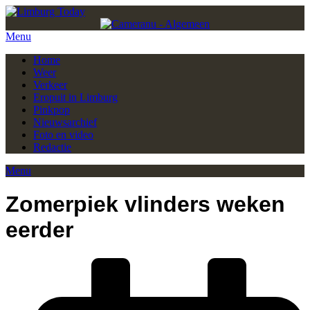
Menu
Home
Weer
Verkeer
Eropuit in Limburg
Pinkpop
Nieuwsarchief
Foto en video
Redactie
Menu
Zomerpiek vlinders weken
eerder