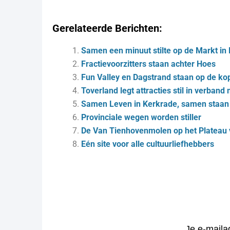
Gerelateerde Berichten:
Samen een minuut stilte op de Markt i
Fractievoorzitters staan achter Hoes
Fun Valley en Dagstrand staan op de ko
Toverland legt attracties stil in verban
Samen Leven in Kerkrade, samen staan 
Pro­vin­ci­a­le we­gen wor­den stil­ler
De Van Tienhovenmolen op het Plateau v
Eén site voor alle cultuurliefhebbers
Je e-maila