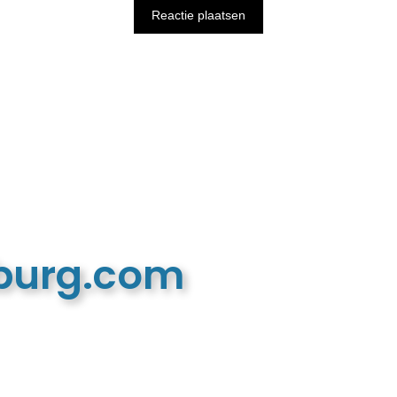
mburg.com
n recreatieve website