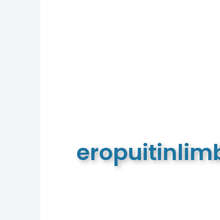
eropuitinli
De meest complete toeristische e
van Limburg en de euregio!