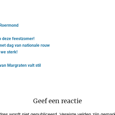
n Roermond
p deze feestzomer!
d met dag van nationale rouw
we sterk!
an Margraten valt stil
Geef een reactie
dres wordt niet gepubliceerd.
Vereiste velden zijn gema