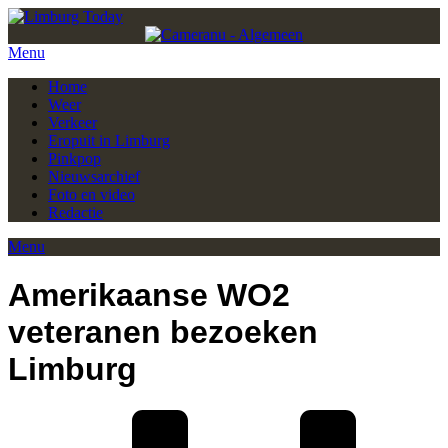
Menu
Home
Weer
Verkeer
Eropuit in Limburg
Pinkpop
Nieuwsarchief
Foto en video
Redactie
Menu
Amerikaanse WO2
veteranen bezoeken
Limburg