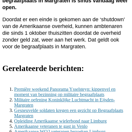
begraafplaats in Margraten is sinds vandaag weer
open.
Doordat er een einde is gekomen aan de ‘shutdown’
van de Amerikaanse overheid, kunnen ambtenaren
die sinds 1 oktober thuiszitten doordat de overheid
zonder geld zat, weer aan het werk. Dat geldt ook
voor de begraafplaats in Margraten.
Gerelateerde berichten:
Première weekend Panorama Ysselsteyn: kippenvel en
moment van bezinning op militaire begraafplaats
Militaire oefening Koninklijke Luchtmacht in Eijsden-
Margraten
Gesneuvelde soldaten kregen een gezicht op Begraafplaats
Margraten
Opleiding Amerikaanse wielerbond naar Limburg
Amerikaanse veteranen te gast in Venlo
Amerikaanse WO2 veteranen bezoeken Limburg