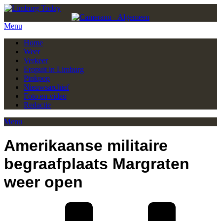
Menu
Home
Weer
Verkeer
Eropuit in Limburg
Pinkpop
Nieuwsarchief
Foto en video
Redactie
Menu
Amerikaanse militaire
begraafplaats Margraten
weer open