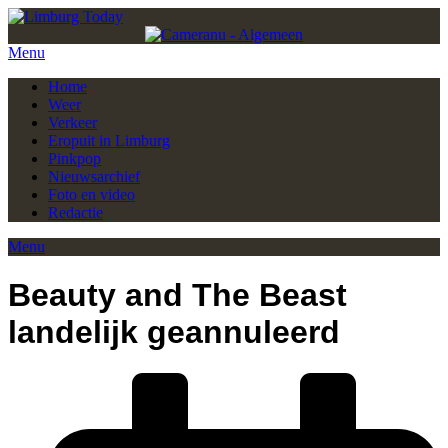
Menu
Home
Weer
Verkeer
Eropuit in Limburg
Pinkpop
Nieuwsarchief
Foto en video
Redactie
Menu
Beauty and The Beast
landelijk geannuleerd