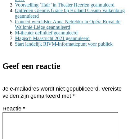
Voorstelling ‘Hair’ in Theater Heerlen geannuleerd
Optreden Glennis Grace bij Holland Casino Valkenburg
geannuleerd
Concert wereldster Anna Netrebko in Opéra Royal de
Wallonië-Liège geannuleerd
M-theater definitief geannuleerd
Magisch Maastricht 2021 geannuleerd
Start landelijk RIVM-Informatiepunt voor publiek
Geef een reactie
Je e-mailadres wordt niet gepubliceerd.
Vereiste
velden zijn gemarkeerd met
*
Reactie
*