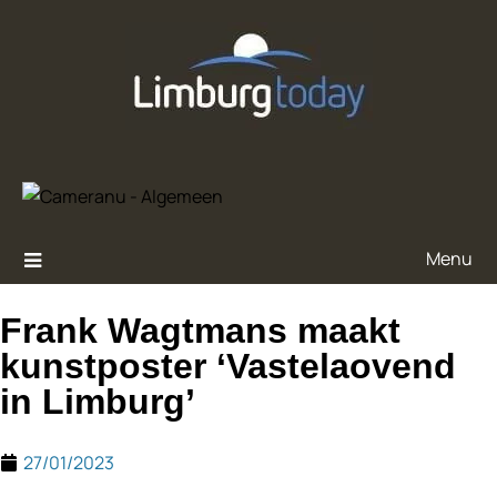
Menu
Frank Wagt­mans maakt
kunst­pos­ter ‘Vas­te­la­o­vend
in Lim­bur­g’
27/01/2023