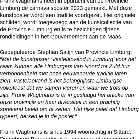
Frank Wagtmans heeft in opdracht van de Provincie
Limburg de carnavalsposter 2023 gemaakt. Met deze
kunstposter wordt een traditie voortgezet. Het originele
schilderij wordt toegevoegd aan de kunstcollectie van
de Provincie Limburg en is te bezichtigen tijdens
rondleidingen in het Gouvernement aan de Maas.
Gedeputeerde Stephan Satijn van Provincie Limburg:
“
Met de kunstposter ‘Vastelaovend in Limburg’ voor het
raam kunnen alle Limburgers van Noord tot Zuid hun
verbondenheid met onze eeuwenoude traditie laten
zien. Vastelaovend is het belangrijkste Limburgse
volksfeest dat we samen vieren en waar we trots op
zijn. Frank Wagtmans is er in geslaagd het unieke van
onze provincie en haar diversiteit in een prachtig
sprekend beeld om te zetten. Het rijke palet dat Limburg
typeert, herken je in de poster.
”
Frank Wagtmans is sinds 1994 woonachtig in Sittard.
De geboren Brabander viert van jongs af aan carnaval