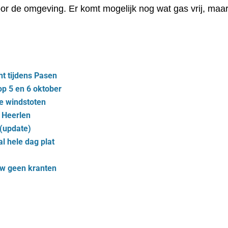
r de omgeving. Er komt mogelijk nog wat gas vrij, maar d
ht tijdens Pasen
op 5 en 6 oktober
e windstoten
r Heerlen
 (update)
l hele dag plat
uw geen kranten