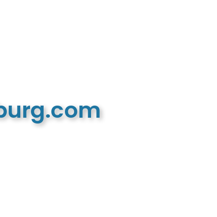
mburg.com
n recreatieve website