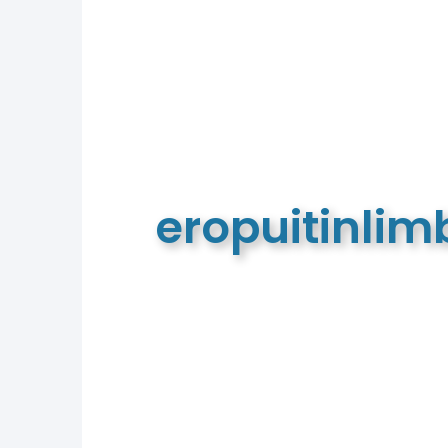
eropuitinli
De meest complete toeristische e
van Limburg en de euregio!