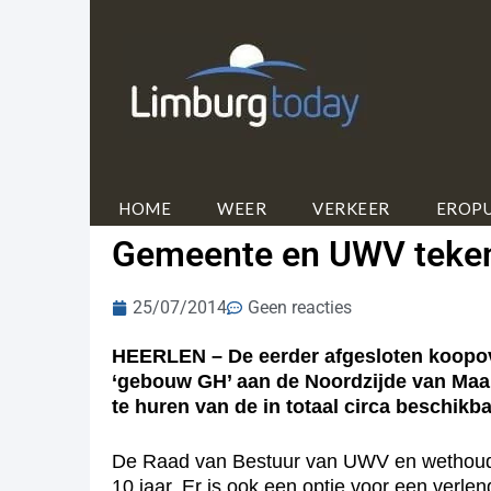
HOME
WEER
VERKEER
EROPU
Gemeente en UWV teke
25/07/2014
Geen reacties
HEERLEN – De eerder afgesloten koopov
‘gebouw GH’ aan de Noordzijde van Maank
te huren van de in totaal circa beschikb
De Raad van Bestuur van UWV en wethoud
10 jaar. Er is ook een optie voor een ver