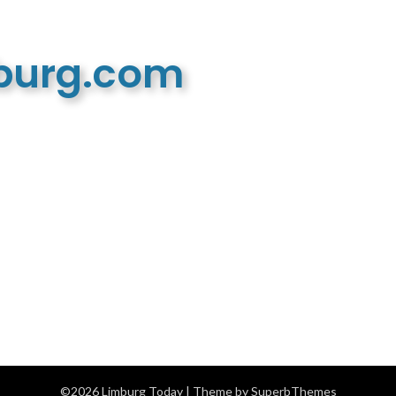
mburg.com
n recreatieve website
©2026 Limburg Today
| Theme by
SuperbThemes