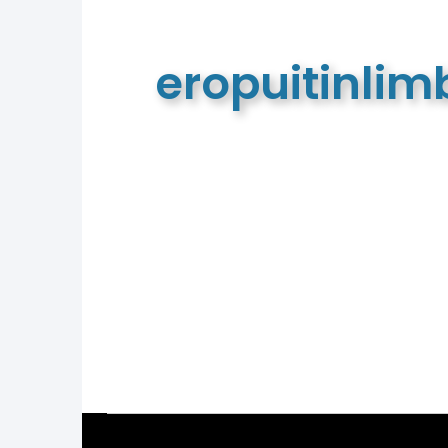
eropuitinli
De meest complete toeristische e
van Limburg en de euregio!