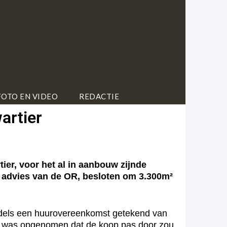
FOTO EN VIDEO
REDACTIE
artier
r, voor het al in aanbouw zijnde
ef advies van de OR, besloten om 3.300m²
els een huurovereenkomst getekend van
mst was opgenomen dat de koop pas door zou