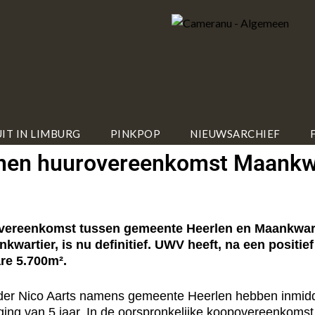
IT IN LIMBURG
PINKPOP
NIEUWSARCHIEF
nen huurovereenkomst Maankw
ereenkomst tussen gemeente Heerlen en Maankwartie
wartier, is nu definitief. UWV heeft, na een positi
are 5.700m².
er Nico Aarts namens gemeente Heerlen hebben inmidd
lenging van 5 jaar. In de oorspronkelijke koopovereenko