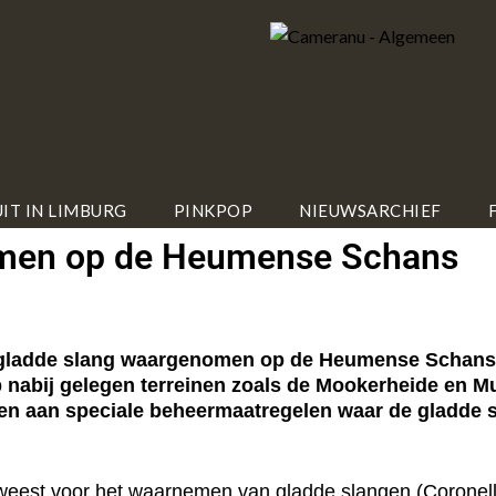
IT IN LIMBURG
PINKPOP
NIEUWSARCHIEF
omen op de Heumense Schans
gladde slang waargenomen op de Heumense Schans bi
p nabij gelegen terreinen zoals de Mookerheide en
ken aan speciale beheermaatregelen waar de gladde s
eest voor het waarnemen van gladde slangen (Coronella a