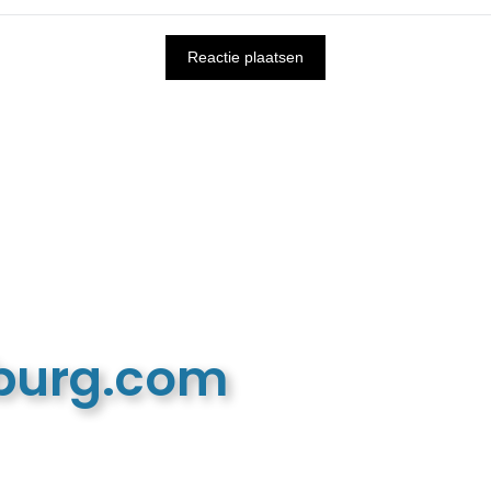
mburg.com
n recreatieve website