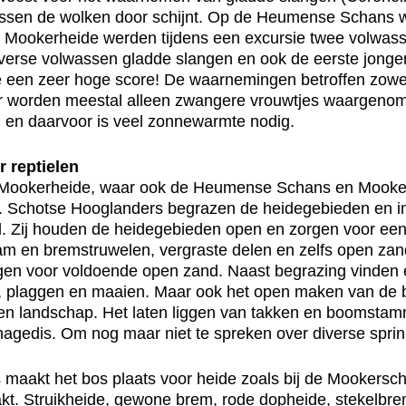
tussen de wolken door schijnt. Op de Heumense Schans w
 Mookerheide werden tijdens een excursie twee volwas
erse volwassen gladde slangen en ook de eerste jongen 
e een zeer hoge score! De waarnemingen betroffen zowel
jaar worden meestal alleen zwangere vrouwtjes waargeno
m en daarvoor is veel zonnewarmte nodig.
 reptielen
ookerheide, waar ook de Heumense Schans en Mookersc
ren. Schotse Hooglanders begrazen de heidegebieden en 
. Zij houden de heidegebieden open en zorgen voor een 
am en bremstruwelen, vergraste delen en zelfs open zan
gen voor voldoende open zand. Naast begrazing vinden 
g, plaggen en maaien. Maar ook het open maken van de 
en landschap. Het laten liggen van takken en boomstamm
agedis. Om nog maar niet te spreken over diverse sprin
aakt het bos plaats voor heide zoals bij de Mookersc
akt. Struikheide, gewone brem, rode dopheide, stekelbre