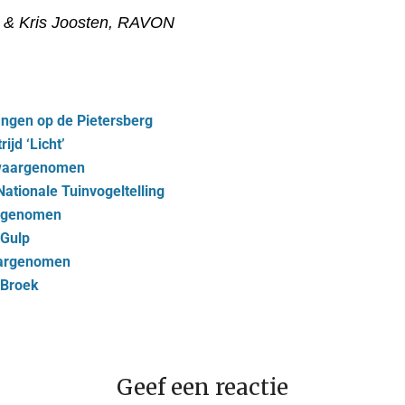
n & Kris Joosten, RAVON
langen op de Pietersberg
jd ‘Licht’
 waargenomen
tionale Tuinvogeltelling
argenomen
 Gulp
aargenomen
Broek
Geef een reactie