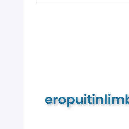
eropuitinli
De meest complete toeristische e
van Limburg en de euregio!