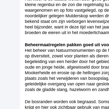
kleine regenbui en de zon die regelmatig 
waargenomen en op foto vastgelegd, op de
noordelijker gelegen Mulderskop werden div
bekend staat om zijn verborgen levenswijz
heel bijzonder, want in deze tijd van het 
broeden de eieren uit in het moederlichaa
Beheermaatregelen pakken goed uit voor
Het beheer van Natuurmonumenten op de M
op diversiteit, zowel voor planten als die
begeleiding van een herder door het gebied
oude en jonge heide, afgewisseld door bra
Mookerheide en erosie op de hellingen zor
plaats zoals het verwijderen van bosopsla
geleidelijke overgang van open naar geslot
zoals de gladde slang, hazelworm en zandh
De bosranden worden ook begraasd. Soms m
krijgt en hier ook zichtbaar gebruik van ma