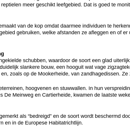
eptielen meer geschikt leefgebied. Dat is goed te monit
 gemaakt van de kop omdat daarmee individuen te herken
gebied gebruiken, welke afstanden ze afleggen en of er 
ng
ngekielde schubben, waardoor de soort een glad uiterlijk
de duidelijk slankere bouw, een hooguit wat vage zigzagte
n, zoals op de Mookerheide, van zandhagedissen. Ze zijn
erreinen, hoogvenen en stuwwallen. In hun verspreiding 
als De Meinweg en Cartierheide, kwamen de laatste we
gemerkt als “bedreigd” en de soort wordt beschermd door
 en in de Europese Habitatrichtlijn.