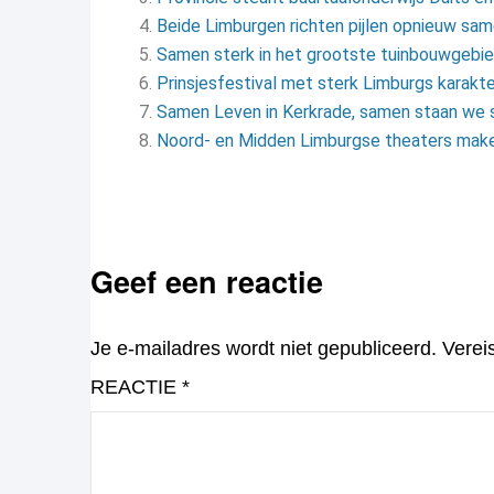
Bei­de Lim­bur­gen rich­ten pij­len op­nieuw sa­
Samen sterk in het grootste tuinbouwgebie
Prinsjesfestival met sterk Limburgs karakte
Samen Leven in Kerkrade, samen staan we 
Noord- en Midden Limburgse theaters maken 
Geef een reactie
Je e-mailadres wordt niet gepubliceerd.
Verei
REACTIE
*