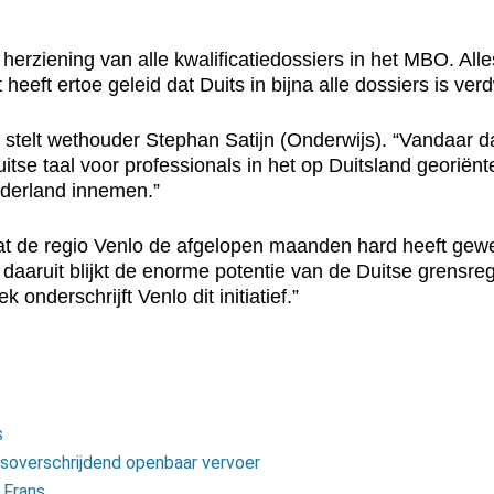
erziening van alle kwalificatiedossiers in het MBO. Alles
t heeft ertoe geleid dat Duits in bijna alle dossiers is v
 stelt wethouder Stephan Satijn (Onderwijs). “Vandaar d
se taal voor professionals in het op Duitsland georiënt
ederland innemen.”
dat de regio Venlo de afgelopen maanden hard heeft gew
k daaruit blijkt de enorme potentie van de Duitse grensr
onderschrijft Venlo dit initiatief.”
s
soverschrijdend openbaar vervoer
 Frans