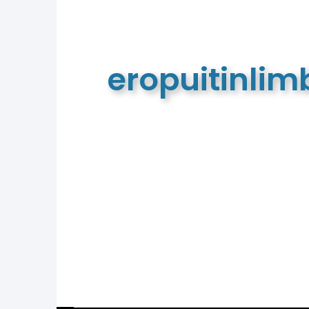
eropuitinli
De meest complete toeristische e
van Limburg en de euregio!