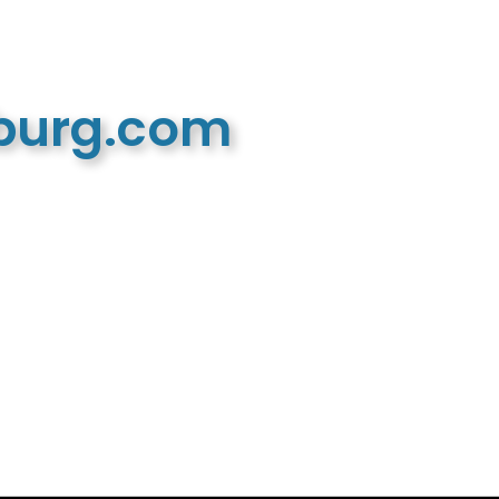
mburg.com
n recreatieve website