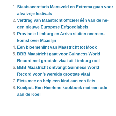
Staatssecretaris Mansveld en Extrema gaan voor
afvalvrije festivals
Ver­drag van Maas­tricht of­fi­ci­eel één van de ne­
gen nieu­we Eu­ro­pe­se Erf­goed­la­bels
Pro­vin­cie Lim­burg en Ar­ri­va slui­ten over­een­
komst over Maas­lijn
Een bloe­men­lint van Maas­tricht tot Mook
BBB Maastricht gaat voor Guinness World
Record met grootste vlaai uit Limburg ooit
BBB Maastricht ontvangt Guinness World
Record voor ’s werelds grootste vlaai
Fiets mee en help een kind aan een fiets
Koelpot: Een Heerlens kookboek met een ode
aan de Koel