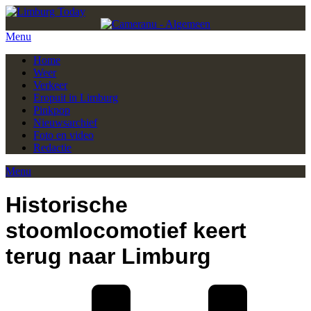
Menu
Home
Weer
Verkeer
Eropuit in Limburg
Pinkpop
Nieuwsarchief
Foto en video
Redactie
Menu
Historische
stoomlocomotief keert
terug naar Limburg