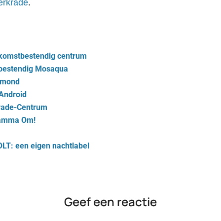
erkrade
.
oekomstbestendig centrum
bestendig Mosaqua
rmond
Android
krade-Centrum
ramma Om!
OLT: een eigen nachtlabel
Geef een reactie