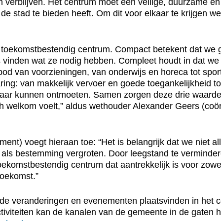
 verblijven. Het centrum moet een veilige, duurzame en
e stad te bieden heeft. Om dit voor elkaar te krijgen w
een toekomstbestendig centrum. Compact betekent dat we
s vinden wat ze nodig hebben. Compleet houdt in dat we 
d van voorzieningen, van onderwijs en horeca tot sport 
varing: van makkelijk vervoer en goede toegankelijkheid
kaar kunnen ontmoeten. Samen zorgen deze drie waarden
ch welkom voelt,” aldus wethouder Alexander Geers (co
) voegt hieraan toe: “Het is belangrijk dat we niet all
 als bestemming vergroten. Door leegstand te verminder
oekomstbestendig centrum dat aantrekkelijk is voor zowe
toekomst.”
de veranderingen en evenementen plaatsvinden in het c
ctiviteiten kan de kanalen van de gemeente in de gaten