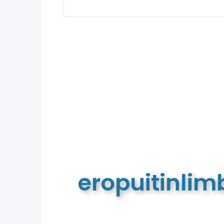
eropuitinli
De meest complete toeristische e