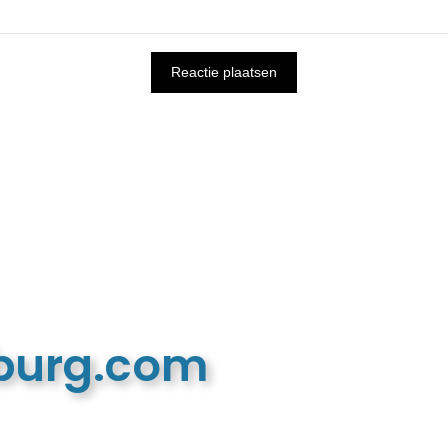
mburg.com
n recreatieve website