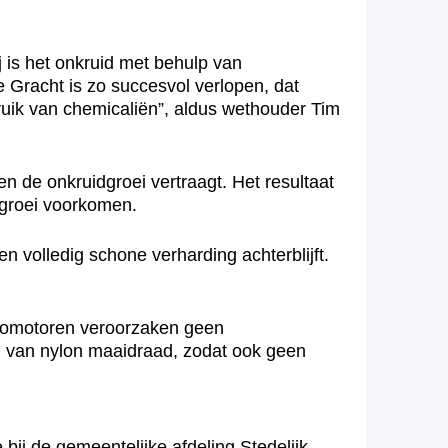
 is het onkruid met behulp van
 Gracht is zo succesvol verlopen, dat
ruik van chemicaliën”, aldus wethouder Tim
n de onkruidgroei vertraagt. Het resultaat
lgroei voorkomen.
n volledig schone verharding achterblijft.
tromotoren veroorzaken geen
n van nylon maaidraad, zodat ook geen
j de gemeentelijke afdeling Stedelijk