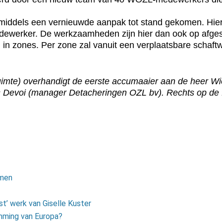
iddels een vernieuwde aanpak tot stand gekomen. Hierb
dewerker. De werkzaamheden zijn hier dan ook op afge
d in zones. Per zone zal vanuit een verplaatsbare scha
uimte) overhandigt de eerste accumaaier aan de heer W
os Devoi (manager Detacheringen OZL bv). Rechts op d
rmen
’ werk van Giselle Kuster
mming van Europa?