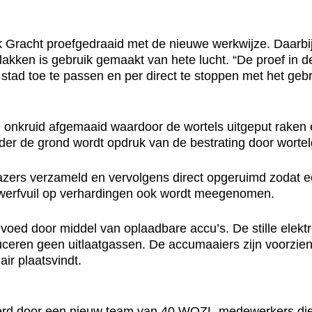
jk Gracht proefgedraaid met de nieuwe werkwijze. Daarbij
akken is gebruik gemaakt van hete lucht. “De proef in de
stad toe te passen en per direct te stoppen met het geb
e onkruid afgemaaid waardoor de wortels uitgeput raken e
er de grond wordt opdruk van de bestrating door worte
azers verzameld en vervolgens direct opgeruimd zodat ee
zwerfvuil op verhardingen ook wordt meegenomen.
voed door middel van oplaadbare accu’s. De stille elek
ceren geen uitlaatgassen. De accumaaiers zijn voorzie
ir plaatsvindt.
d door een nieuw team van 40 WOZL-medewerkers die bi