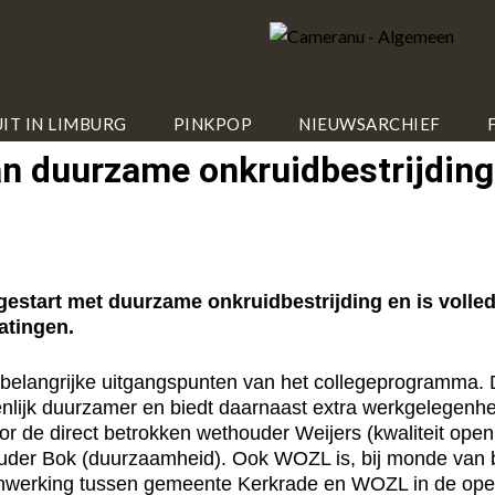
IT IN LIMBURG
PINKPOP
NIEUWSARCHIEF
n duurzame onkruidbestrijding
tart met duurzame onkruidbestrijding en is volled
atingen.
 belangrijke uitgangspunten van het collegeprogramma. D
ienlijk duurzamer en biedt daarnaast extra werkgelege
 de direct betrokken wethouder Weijers (kwaliteit ope
ouder Bok (duurzaamheid). Ook WOZL is, bij monde van be
enwerking tussen gemeente Kerkrade en WOZL in de ope