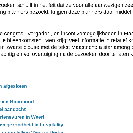
ken schuilt in het feit dat ze voor alle aanwezigen zeer 
ting planners bezoekt, krijgen deze planners door midde
se congres-, vergader-, en incentivemogelijkheden in Maa
 bijeenkomsten. Men krijgt veel informatie in relatief ko
n zwarte blouse met de tekst Maastricht: a star among cit
chtig en vol overtuiging na de bezoeken door te laten k
n afgesloten
omen Roermond
el aandacht
artensvuren in Weert
en gezondheid in hospitality
ntoonstelling ‘Design Derby’