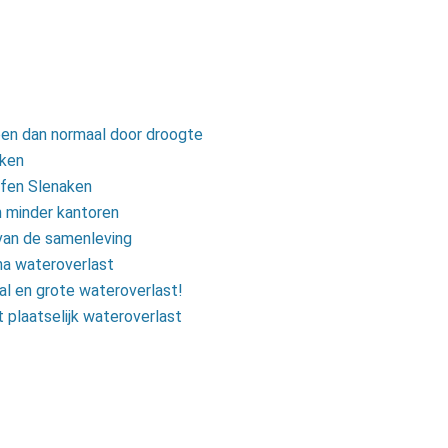
oen dan normaal door droogte
jken
ffen Slenaken
 minder kantoren
 van de samenleving
na wateroverlast
al en grote wateroverlast!
plaatselijk wateroverlast