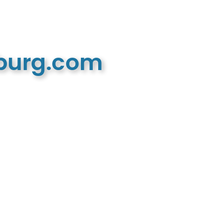
mburg.com
n recreatieve website