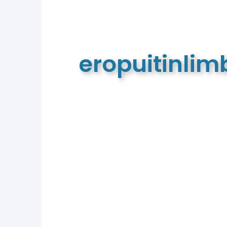
eropuitinli
De meest complete toeristische e
van Limburg en de euregio!