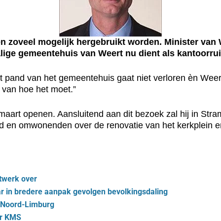
veel mogelijk hergebruikt worden. Minister van Wo
malige gemeentehuis van Weert nu dient als kantoorr
et pand van het gemeentehuis gaat niet verloren èn Weer
d van hoe het moet.”
 maart openen. Aansluitend aan dit bezoek zal hij in St
ad en omwonenden over de renovatie van het kerkplein en
twerk over
ar in bredere aanpak gevolgen bevolkingsdaling
n Noord-Limburg
er KMS