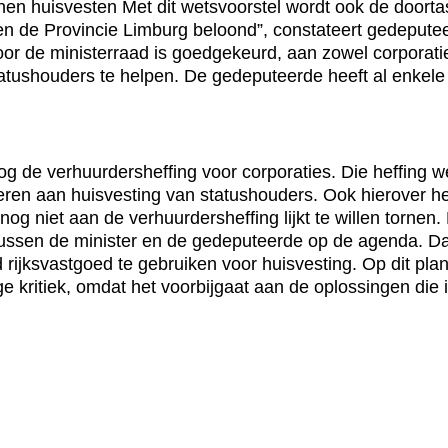
nen huisvesten Met dit wetsvoorstel wordt ook de door
en de Provincie Limburg beloond”, constateert gedeput
oor de ministerraad is goedgekeurd, aan zowel corporati
atushouders te helpen. De gedeputeerde heeft al enkele 
g de verhuurdersheffing voor corporaties. Die heffing 
eren aan huisvesting van statushouders. Ook hierover h
nog niet aan de verhuurdersheffing lijkt te willen tornen
tussen de minister en de gedeputeerde op de agenda. Da
 rijksvastgoed te gebruiken voor huisvesting. Op dit p
ge kritiek, omdat het voorbijgaat aan de oplossingen di