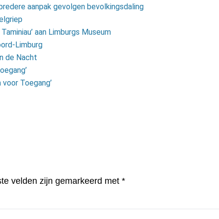
n bredere aanpak gevolgen bevolkingsdaling
elgriep
an Taminiau’ aan Limburgs Museum
oord-Limburg
an de Nacht
toegang’
n voor Toegang’
ste velden zijn gemarkeerd met
*