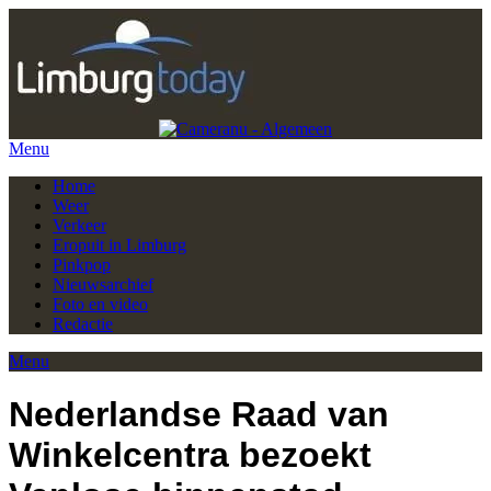
Menu
Home
Weer
Verkeer
Eropuit in Limburg
Pinkpop
Nieuwsarchief
Foto en video
Redactie
Menu
Nederlandse Raad van
Winkelcentra bezoekt