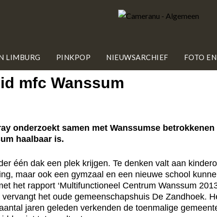
IN LIMBURG
PINKPOP
NIEUWSARCHIEF
FOTO EN
eid mfc Wanssum
 onderzoekt samen met Wanssumse betrokkenen en
um haalbaar is.
der één dak een plek krijgen. Te denken valt aan kinder
ng, maar ook een gymzaal en een nieuwe school kunnen
 het rapport ‘Multifunctioneel Centrum Wanssum 2013’. 
 vervangt het oude gemeenschapshuis De Zandhoek. Het 
 aantal jaren geleden verkenden de toenmalige gemee