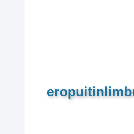
eropuitinlim
De meest complete toeristische e
van Limburg en de euregio!