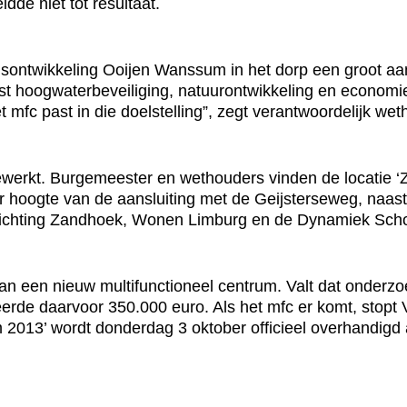
dde niet tot resultaat.
dsontwikkeling Ooijen Wanssum in het dorp een groot aa
st hoogwaterbeveiliging, natuurontwikkeling en economie
t mfc past in die doelstelling”, zegt verantwoordelijk w
itgewerkt. Burgemeester en wethouders vinden de locatie ‘
hoogte van de aansluiting met de Geijsterseweg, naast 
stichting Zandhoek, Wonen Limburg en de Dynamiek Sch
an een nieuw multifunctioneel centrum. Valt dat onderzo
de daarvoor 350.000 euro. Als het mfc er komt, stopt 
 2013’ wordt donderdag 3 oktober officieel overhandig