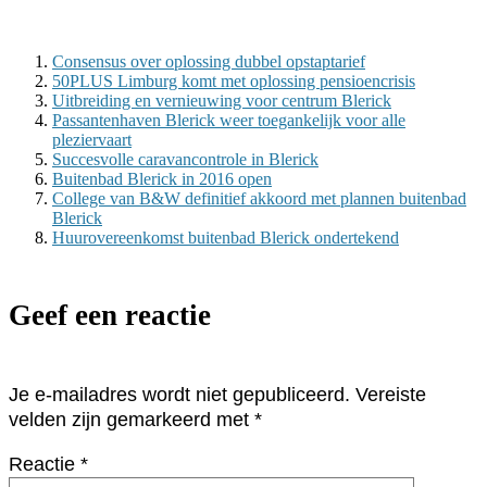
Consensus over oplossing dubbel opstaptarief
50PLUS Limburg komt met oplossing pensioencrisis
Uitbreiding en vernieuwing voor centrum Blerick
Passantenhaven Blerick weer toegankelijk voor alle
pleziervaart
Succesvolle caravancontrole in Blerick
Buitenbad Blerick in 2016 open
College van B&W definitief akkoord met plannen buitenbad
Blerick
Huurovereenkomst buitenbad Blerick ondertekend
Geef een reactie
Je e-mailadres wordt niet gepubliceerd.
Vereiste
velden zijn gemarkeerd met
*
Reactie
*