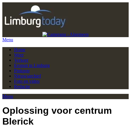
Menu
Home
Weer
Verkeer
Eropuit in Limburg
Pinkpop
Nieuwsarchief
Foto en video
Redactie
Menu
Oplossing voor centrum
Blerick