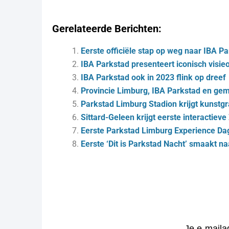
Gerelateerde Berichten:
Eerste officiële stap op weg naar IBA P
IBA Parkstad presenteert iconisch visi
IBA Parkstad ook in 2023 flink op dreef
Pro­vin­cie Lim­burg, IBA Park­stad en ge­
Parkstad Limburg Stadion krijgt kunstg
Sittard-Geleen krijgt eerste interactiev
Eerste Parkstad Limburg Experience Da
Eerste ‘Dit is Parkstad Nacht’ smaakt n
Je e-maila