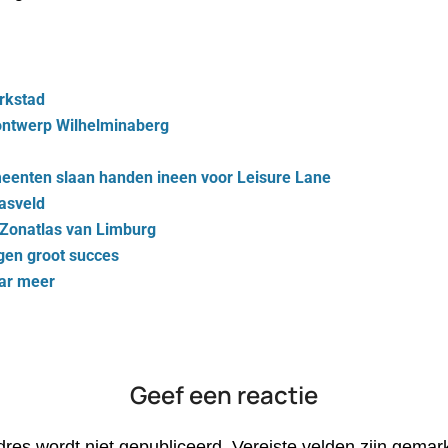
arkstad
eontwerp Wilhelminaberg
meen­ten slaan han­den in­een voor Lei­su­re Lane
rasveld
e Zonatlas van Limburg
gen groot succes
aar meer
Geef een reactie
dres wordt niet gepubliceerd.
Vereiste velden zijn gema