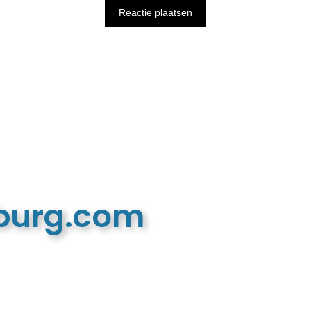
mburg.com
n recreatieve website