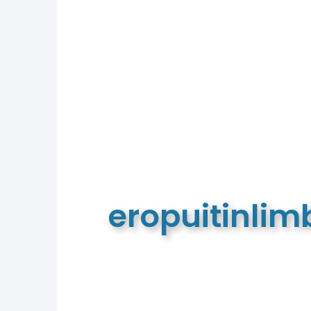
eropuitinli
De meest complete toeristische e
van Limburg en de euregio!