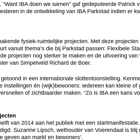
“Want IBA doen we samen” gaf gedeputeerde Patrick v
esteren in de ontwikkeling van IBA Parkstad indien er k
akende fysiek-ruimtelijke projecten. Met deze projecten
urt vanuit thema’s die bij Parkstad passen: Flexibele S
e projecten nog sterker te maken en de uitvoering van 
ster van Simpelveld Richard de Boer.
etoond in een internationale slottentoonstelling. Kenme
nstellingen én (wijk)bewoners: iedereen kan kleine of 
rsnellen of zichtbaarder maken. “Zo is IBA een kans voo
jecten
helft van 2014 aan het publiek met een startmanifestatie.
digd. Suzanne Lipsch, wethouder van Voerendaal is blij m
 te geven aan markt en bewoners’.