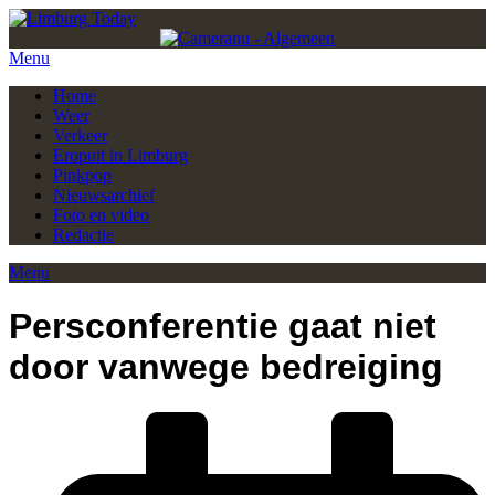
Menu
Home
Weer
Verkeer
Eropuit in Limburg
Pinkpop
Nieuwsarchief
Foto en video
Redactie
Menu
Persconferentie gaat niet
door vanwege bedreiging