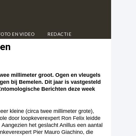
FOTO EN VIDEO
REDACTIE
fen
ee millimeter groot. Ogen en vleugels
en bij Bemelen. Dit jaar is vastgesteld
t Entomologische Berichten deze week
r kleine (circa twee millimeter grote),
ole door loopkeverexpert Ron Felix leidde
 Aangezien het geslacht Anillus een aantal
tenkeverexpert Pier Mauro Giachino, die