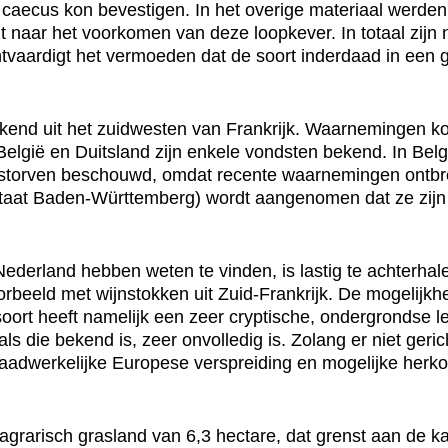
us caecus kon bevestigen. In het overige materiaal werde
 naar het voorkomen van deze loopkever. In totaal zijn
rechtvaardigt het vermoeden dat de soort inderdaad in ee
kend uit het zuidwesten van Frankrijk. Waarnemingen ko
België en Duitsland zijn enkele vondsten bekend. In Belg
estorven beschouwd, omdat recente waarnemingen ontbre
lstaat Baden-Württemberg) wordt aangenomen dat ze zij
ederland hebben weten te vinden, is lastig te achterhal
orbeeld met wijnstokken uit Zuid-Frankrijk. De mogelijkh
soort heeft namelijk een zeer cryptische, ondergrondse l
als die bekend is, zeer onvolledig is. Zolang er niet ger
 daadwerkelijke Europese verspreiding en mogelijke her
agrarisch grasland van 6,3 hectare, dat grenst aan de 