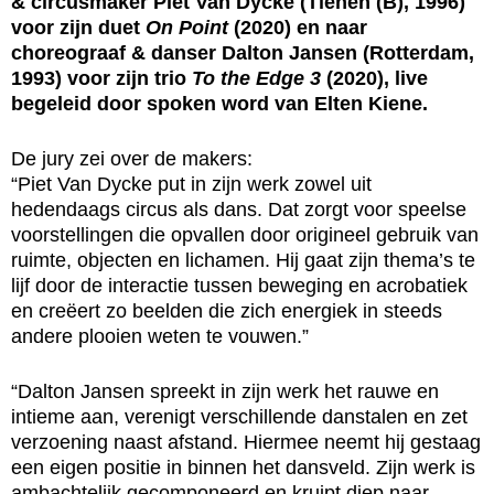
& circusmaker Piet Van Dycke (Tienen (B), 1996)
voor zijn duet
On Point
(2020) en naar
choreograaf & danser Dalton Jansen (Rotterdam,
1993) voor zijn trio
To the Edge 3
(2020), live
begeleid door spoken word van Elten Kiene.
De jury zei over de makers:
“Piet Van Dycke put in zijn werk zowel uit
hedendaags circus als dans. Dat zorgt voor speelse
voorstellingen die opvallen door origineel gebruik van
ruimte, objecten en lichamen. Hij gaat zijn thema’s te
lijf door de interactie tussen beweging en acrobatiek
en creëert zo beelden die zich energiek in steeds
andere plooien weten te vouwen.”
“Dalton Jansen spreekt in zijn werk het rauwe en
intieme aan, verenigt verschillende danstalen en zet
verzoening naast afstand. Hiermee neemt hij gestaag
een eigen positie in binnen het dansveld. Zijn werk is
ambachtelijk gecomponeerd en kruipt diep naar