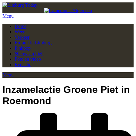
Menu
Home
Weer
Verkeer
Eropuit in Limburg
Pinkpop
Nieuwsarchief
Foto en video
Redactie
Menu
Inzamelactie Groene Piet in
Roermond