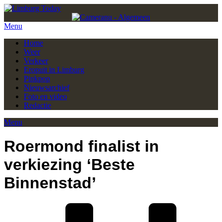
Menu
Home
Weer
Verkeer
Eropuit in Limburg
Pinkpop
Nieuwsarchief
Foto en video
Redactie
Menu
Roermond finalist in
verkiezing ‘Beste
Binnenstad’