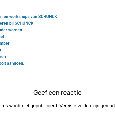
aren en workshops van SCHUNCK
ngeren bij SCHUNCK
ender worden
iet
ember
n
­ren
nooit aandoen.
Geef een reactie
dres wordt niet gepubliceerd.
Vereiste velden zijn gema