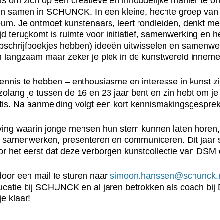
ns om zich op een creatieve én inhoudelijke manier te o
n samen in SCHUNCK. In een kleine, hechte groep van 
um. Je ontmoet kunstenaars, leert rondleiden, denkt mee
ltijd terugkomt is ruimte voor initiatief, samenwerking en 
pschrijfboekjes hebben) ideeën uitwisselen en samenwe
en langzaam maar zeker je plek in de kunstwereld inneme
nnis te hebben – enthousiasme en interesse in kunst zi
 zolang je tussen de 16 en 23 jaar bent en zin hebt om je
tis. Na aanmelding volgt een kort kennismakingsgesprek
eving waarin jonge mensen hun stem kunnen laten horen
 samenwerken, presenteren en communiceren. Dit jaar sta
oor het eerst dat deze verborgen kunstcollectie van DSM e
oor een mail te sturen naar
simoon.hanssen@schunck.
tie bij SCHUNCK en al jaren betrokken als coach bij Dr
je klaar!