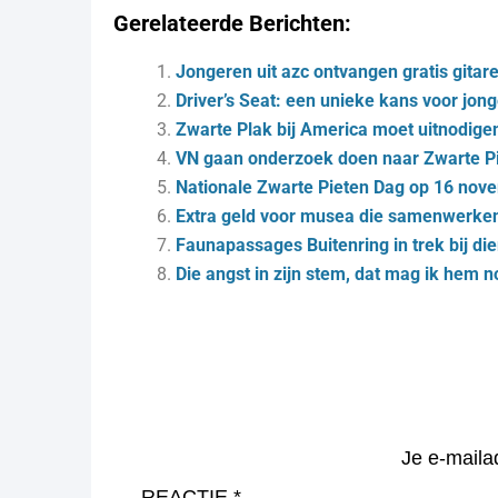
Gerelateerde Berichten:
Jongeren uit azc ontvangen gratis git
Driver’s Seat: een unieke kans voor jo
Zwarte Plak bij America moet uitnodig
VN gaan onderzoek doen naar Zwarte P
Nationale Zwarte Pieten Dag op 16 nov
Extra geld voor musea die samenwerke
Fau­nap­as­sa­ges Bui­ten­ring in trek bij die
Die angst in zijn stem, dat mag ik hem 
Je e-maila
REACTIE
*