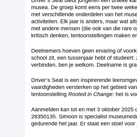
Driver’s Seat biedt jongeren een unieke ka
musea. De groep komt eens per twee weke
met verschillende onderdelen van het muse
activiteiten. Elk jaar is anders, maar wat a
met andere mensen (die ook van die rare o
kritisch denken, tentoonstellingen maken 
Deelnemers hoeven geen ervaring of voorke
school zit, een tussenjaar hebt of studeert:
verbinden, ben je welkom. Deelname is gra
Driver’s Seat is een inspirerende leeromg
vaardigheden versterken op het gebied van
tentoonstelling
Rooted in Change
: het is v
Aanmelden kan tot en met 3 oktober 2025 d
28350135. Simoon is specialist museumeduca
gedurende het jaar. Er staat een stoel voor 