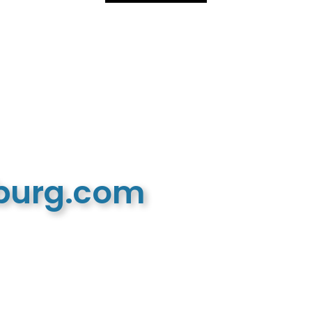
mburg.com
n recreatieve website