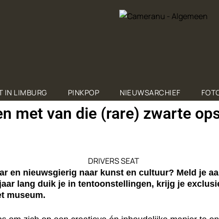
T IN LIMBURG
PINKPOP
NIEUWSARCHIEF
FOTO
 met van die (rare) zwarte ops
ar en nieuwsgierig naar kunst en cultuur? Meld je aa
 lang duik je in tentoonstellingen, krijg je exclus
het museum.