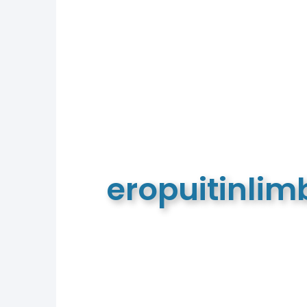
eropuitinli
De meest complete toeristische e
van Limburg en de euregio!