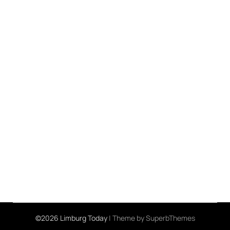
©2026 Limburg Today
| Theme by
SuperbThemes