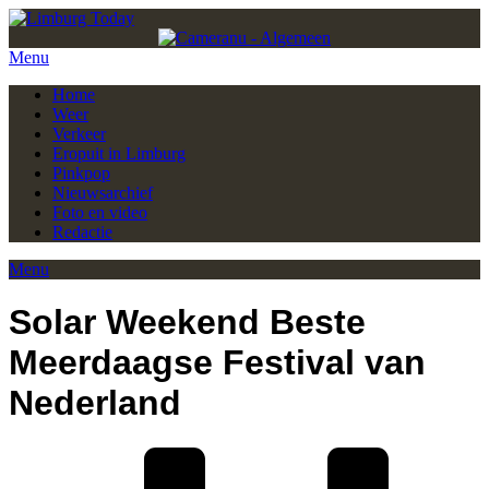
Menu
Home
Weer
Verkeer
Eropuit in Limburg
Pinkpop
Nieuwsarchief
Foto en video
Redactie
Menu
Solar Weekend Beste
Meerdaagse Festival van
Nederland