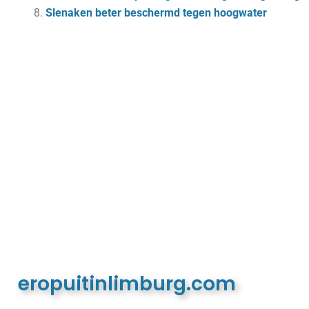
Slen­aken be­ter be­schermd te­gen hoog­wa­ter
eropuitinlimburg.com