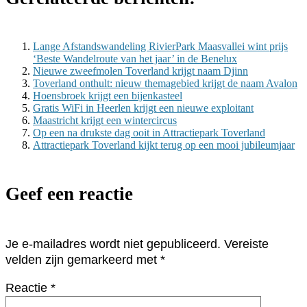
Lange Afstandswandeling RivierPark Maasvallei wint prijs
‘Beste Wandelroute van het jaar’ in de Benelux
Nieuwe zweefmolen Toverland krijgt naam Djinn
Toverland onthult: nieuw themagebied krijgt de naam Avalon
Hoensbroek krijgt een bijenkasteel
Gratis WiFi in Heerlen krijgt een nieuwe exploitant
Maastricht krijgt een wintercircus
Op een na drukste dag ooit in Attractiepark Toverland
Attractiepark Toverland kijkt terug op een mooi jubileumjaar
Geef een reactie
Je e-mailadres wordt niet gepubliceerd.
Vereiste
velden zijn gemarkeerd met
*
Reactie
*