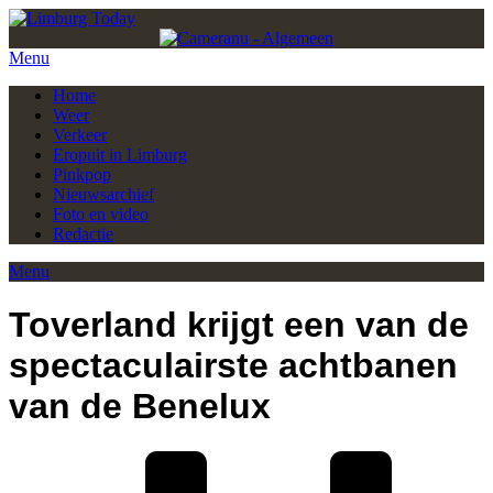
Menu
Home
Weer
Verkeer
Eropuit in Limburg
Pinkpop
Nieuwsarchief
Foto en video
Redactie
Menu
Toverland krijgt een van de
spectaculairste achtbanen
van de Benelux