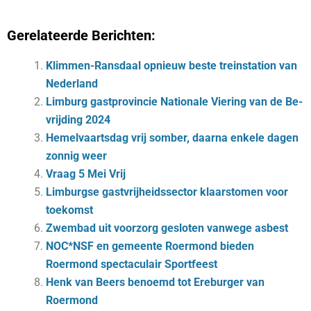
Gerelateerde Berichten:
Klimmen-Ransdaal opnieuw beste treinstation van
Nederland
Lim­burg gast­pro­vin­cie Na­ti­o­na­le Vie­ring van de Be­
vrij­ding 2024
Hemelvaartsdag vrij somber, daarna enkele dagen
zonnig weer
Vraag 5 Mei Vrij
Lim­burg­se gast­vrij­heids­sec­tor klaar­sto­men voor
toe­komst
Zwembad uit voorzorg gesloten vanwege asbest
NOC*NSF en gemeente Roermond bieden
Roermond spectaculair Sportfeest
Henk van Beers benoemd tot Ereburger van
Roermond