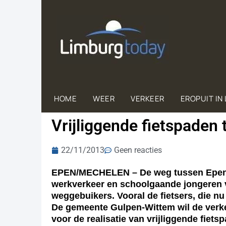
HOME
WEER
VERKEER
EROPUIT IN
Vrijliggende fietspaden
22/11/2013
Geen reacties
EPEN/MECHELEN – De weg tussen Epen en
werkverkeer en schoolgaande jongeren vee
weggebuikers. Vooral de fietsers, die n
De gemeente Gulpen-Wittem wil de verkee
voor de realisatie van vrijliggende fie