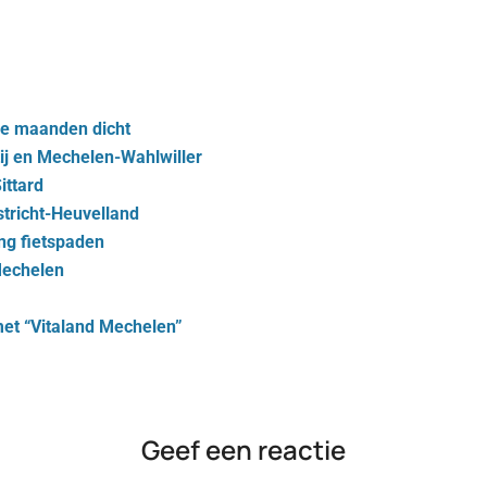
ee maanden dicht
ij en Mechelen-Wahlwiller
ittard
tricht-Heuvelland
ing fietspaden
Mechelen
met “Vitaland Mechelen”
Geef een reactie