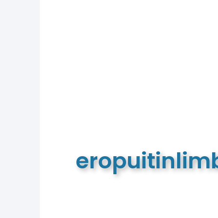
eropuitinli
De meest complete toeristische e
van Limburg en de euregio!