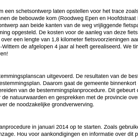
een schetsontwerp laten opstellen voor het trace zoals
binnen de bebouwde kom (Roodweg Epen en Hoofdstraat M
ontwerp aan beide kanten van de weg vrijliggende fiets
aming opgesteld. De kosten voor de aanleg van deze fi
 over een lengte van 1,8 kilometer fietsvoorzieningen a
-Wittem de afgelopen 4 jaar al heeft gerealiseerd. We
ren!
temmingsplanscan uitgevoerd. De resultaten van de bes
 bestemmingsplan. Daarom gaat de gemeente binnenkort
bereiden van de bestemmingsplanprocedure. Dit gebeurt
de natuurwaarden en gesprekken met de provincie ove
ver de noodzakelijke grondverwerving.
ocedure in januari 2014 op te starten. Zoals gebruikeli
er inzage. Hou voor aankondigingen en informatie over di