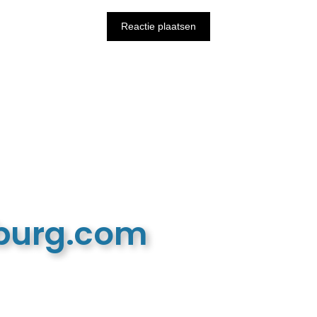
mburg.com
n recreatieve website