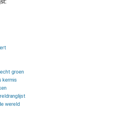
st:
ert
 echt groen
s kermis
ken
eldranglijst
de wereld