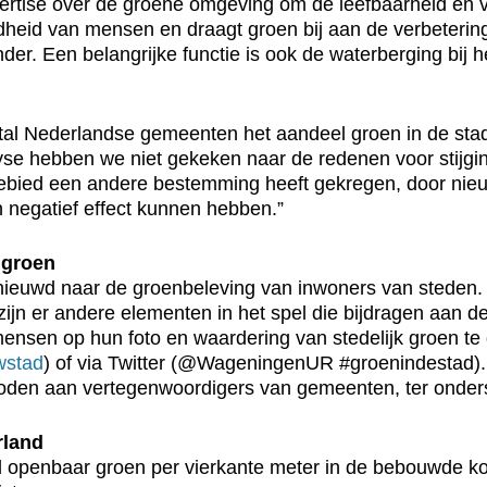
rtise over de groene omgeving om de leefbaarheid en ve
ndheid van mensen en draagt groen bij aan de verbeterin
der. Een belangrijke functie is ook de waterberging bij 
tal Nederlandse gemeenten het aandeel groen in de stad l
lyse hebben we niet gekeken naar de redenen voor stijgi
gebied een andere bestemming heeft gekregen, door nieu
n negatief effect kunnen hebben.”
 groen
euwd naar de groenbeleving van inwoners van steden. 
f zijn er andere elementen in het spel die bijdragen aan
mensen op hun foto en waardering van stedelijk groen te
wstad
) of via Twitter (@WageningenUR #groenindestad)
oden aan vertegenwoordigers van gemeenten, ter onders
rland
openbaar groen per vierkante meter in de bebouwde ko