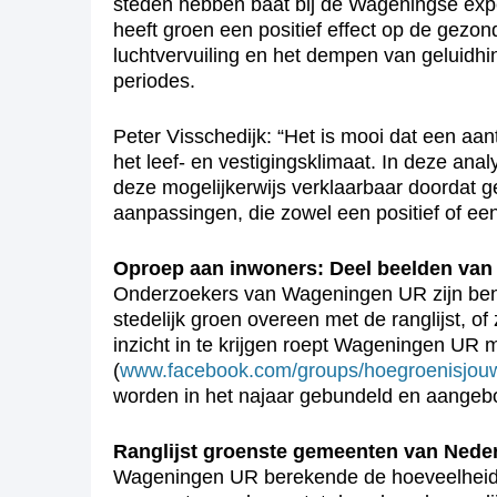
steden hebben baat bij de Wageningse expe
heeft groen een positief effect op de gezo
luchtvervuiling en het dempen van geluidhin
periodes.
Peter Visschedijk: “Het is mooi dat een aan
het leef- en vestigingsklimaat. In deze ana
deze mogelijkerwijs verklaarbaar doordat 
aanpassingen, die zowel een positief of ee
Oproep aan inwoners: Deel beelden van
Onderzoekers van Wageningen UR zijn beni
stedelijk groen overeen met de ranglijst, o
inzicht in te krijgen roept Wageningen UR 
(
www.facebook.com/groups/hoegroenisjou
worden in het najaar gebundeld en aangeb
Ranglijst groenste gemeenten van Nede
Wageningen UR berekende de hoeveelheid 