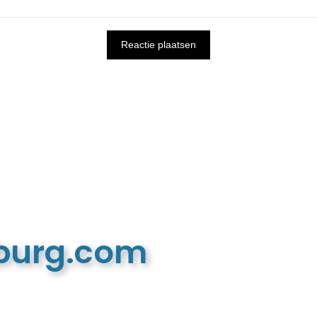
mburg.com
n recreatieve website