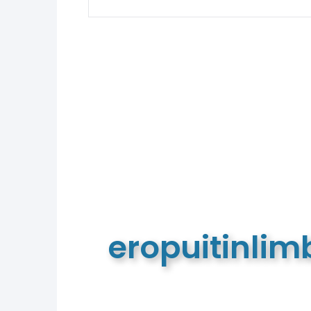
eropuitinli
De meest complete toeristische e
van Limburg en de euregio!