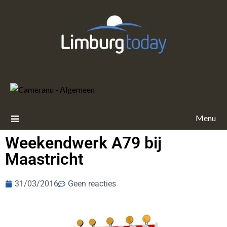
Menu
Weekendwerk A79 bij
Maastricht
31/03/2016
Geen reacties