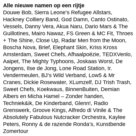
Alle nieuwe namen op een rijtje
Douwe Bob, Sierra Leone’s Refugee Allstars,
Hackney Colliery Band, God Damn, Canto Ostinato,
Vessels, Danny Vera, Akua Naru, Dario Mars & The
Guillotines, Mairo Nawaz, FS Green & MC Fit, Throes
+ The Shine, Close Up, Radar Men from the Moon,
Boscha Nova, Brief, Elephant Skin, Kriss Kross
Amsterdam, Sweet Chefs, Afhaalpoëzie, TEDXVenlo,
Aaipet, The Mighty Typhoons, Joskaas Worst, De
Jongens, Ilse de Jong, Lone Road Station, Ir.
Vendermeulen, BJ’s Wild Verband, Low5 & Mr
Cranes, Dickie Rosewater, XLumzelf, DJ Trish Trash,
Sweet Chefs, Koekwaus, BinnenBuiten, Demian
Albers en Micha Hamel – Zonder handen,
Techniek&ik, De Kinderband, Glenn!, Radio
Grenswerk, Groove Kings, Alfredo di Vinile & The
Absolutely Fabulous Nutcracker Orchestra, Kaylee
Peters, Ronny & de razende Ronda’s, Kunstbende
Zomertour