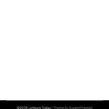
©2026 Limburg Today
| Theme by
SuperbThemes