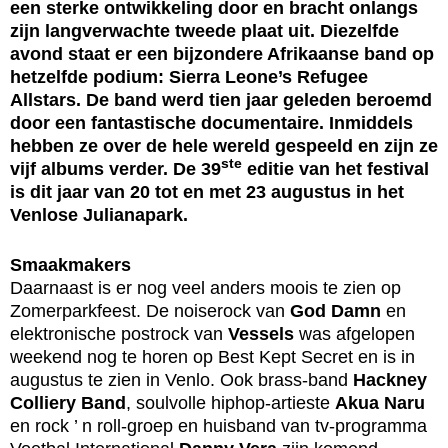
een sterke ontwikkeling door en bracht onlangs
zijn langverwachte tweede plaat uit. Diezelfde
avond staat er een bijzondere Afrikaanse band op
hetzelfde podium: Sierra Leone’s Refugee
Allstars. De band werd tien jaar geleden beroemd
door een fantastische documentaire. Inmiddels
hebben ze over de hele wereld gespeeld en zijn ze
ste
vijf albums verder. De 39
editie van het festival
is dit jaar van 20 tot en met 23 augustus in het
Venlose Julianapark.
Smaakmakers
Daarnaast is er nog veel anders moois te zien op
Zomerparkfeest. De noiserock van
God Damn
en
elektronische postrock van
Vessels
was afgelopen
weekend nog te horen op Best Kept Secret en is in
augustus te zien in Venlo. Ook brass-band
Hackney
Colliery Band
, soulvolle hiphop-artieste
Akua Naru
en rock ’ n roll-groep en huisband van tv-programma