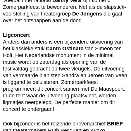
Voetbal International
Danny Vera
zijn komend
Zomerparkfeest te bewonderen. Net als de slapstick-
voorstelling van theatergroep
De Jongens
die gaat
over het ontsnappen aan de dood.
Ligconcert
Anders dan anders is een bijzondere uitvoering van
het klassieke stuk
Canto Ostinato
van Simeon ten
Holt. Het Nederlandse monument in de minimal
music wordt op zaterdag als opening van de
festivaldag gebracht op twee vleugels. De uitvoering
van vermaarde pianisten Sandra en Jeroen van Veen
is liggend te beluisteren. Zomerparkfeest
programmeert dit concert samen met De Maaspoort.
In de tent waar de uitvoering plaatsvindt, worden
ligmatjes neergelegd. De perfecte manier om dit
concert te ondergaan!
Ook bijzonder is het reizende brievenarchief
BRIEF
van theatermakers Ruth Becquart en Kyoko