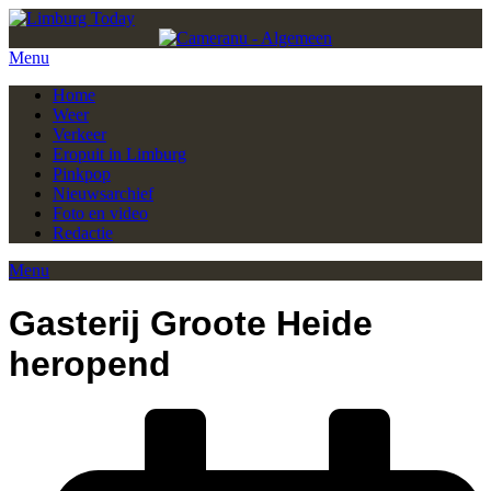
Menu
Home
Weer
Verkeer
Eropuit in Limburg
Pinkpop
Nieuwsarchief
Foto en video
Redactie
Menu
Gasterij Groote Heide
heropend