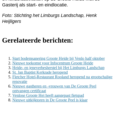
Gasterij als start- en eindlocatie.
Foto: Stichting het Limburgs Landschap, Henk
Heijligers
Gerelateerde berichten:
Start bodemsanering Groote Heide bij Venlo half oktober
Nieuwe toekomst voor Infocentrum Groote Heide
Heide- en jeneverbesherstel bij Het Limburgs Landschap
St. Jan Baptist Kerkrade heropend
Fletcher Hotel-Restaurant Rooland heropend na grootschalige
renovatie
Nieuwe gastheren en -vrouwen van De Groote Peel
ontvangen certificaat
Venlose Groote Hei heeft aangepast fietspad
Nieuwe uitkijktoren in De Groote Peel is klaar