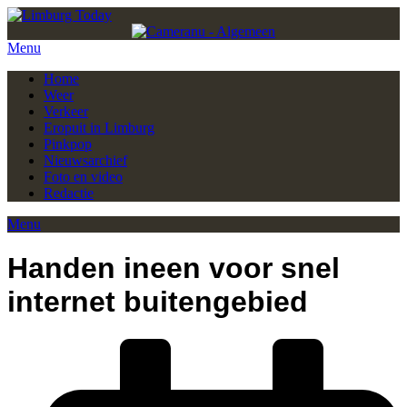
Menu
Home
Weer
Verkeer
Eropuit in Limburg
Pinkpop
Nieuwsarchief
Foto en video
Redactie
Menu
Handen ineen voor snel
internet buitengebied