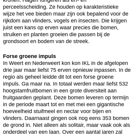
kronen. Hagen fungeren als erf- en
perceelsscheiding. Ze houden op karakteristieke
wijze het vee bieden maar zijn ook bepalend voor de
rijkdom aan vlinders, vogels en insecten. Die krijgen
juist een kans op erven waar precies die bomen,
struiken en planten groeien die passen bij de
grondsoort en bodem van de streek.
Forse groene impuls
In Weert en Nederweert kon kon IKL in de afgelopen
drie jaar maar liefst 75 erven opnieuw inpassen. In de
regio als geheel leidde dit tot een forse groene
impuls. Ga maar na. In totaal werden maar liefst 532
hoogstamfruitbomen in een grote diversiteit aan
fruitgaarden geplant. Deze bomen leveren op termijn
in de periode maart tot en met mei een gigantische
hoeveelheid stuifmeel en nectar voor bijen en
vlinders. Daarnaast gingen ook nog eens 353 bomen
de grond in. Niet alleen als solitair, maar vaak ook als
onderdeel van een laan. Over een aantal jaren zal