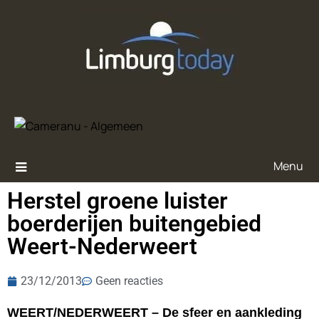
Menu
Herstel groene luister
boerderijen buitengebied
Weert-Nederweert
23/12/2013
Geen reacties
WEERT/NEDERWEERT – De sfeer en aankleding