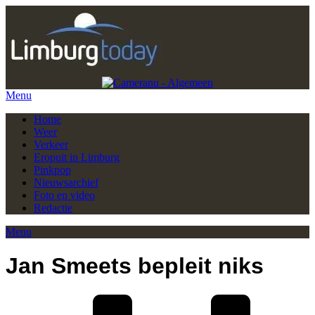
Menu
Home
Weer
Verkeer
Eropuit in Limburg
Pinkpop
Nieuwsarchief
Foto en video
Redactie
Menu
Jan Smeets bepleit niks