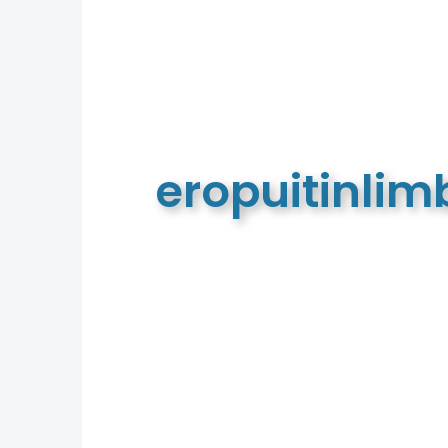
eropuitinli
De meest complete toeristische e
van Limburg en de euregio!