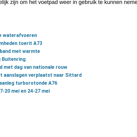
lijk zijn om het voetpad weer in gebruik te kunnen nem
e waterafvoeren
amheden toerit A73
verband met warmte
 Buitenring
and met dag van nationale rouw
t aanslagen verplaatst naar Sittard
aanleg turborotonde A76
7-20 mei en 24-27 mei